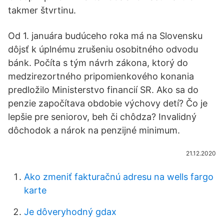
takmer štvrtinu.
Od 1. januára budúceho roka má na Slovensku
dôjsť k úplnému zrušeniu osobitného odvodu
bánk. Počíta s tým návrh zákona, ktorý do
medzirezortného pripomienkového konania
predložilo Ministerstvo financií SR. Ako sa do
penzie započítava obdobie výchovy detí? Čo je
lepšie pre seniorov, beh či chôdza? Invalidný
dôchodok a nárok na penzijné minimum.
21.12.2020
Ako zmeniť fakturačnú adresu na wells fargo
karte
Je dôveryhodný gdax