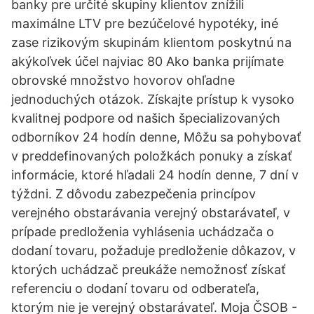
banky pre určité skupiny klientov znížili
maximálne LTV pre bezúčelové hypotéky, iné
zase rizikovým skupinám klientom poskytnú na
akýkoľvek účel najviac 80 Ako banka prijímate
obrovské množstvo hovorov ohľadne
jednoduchých otázok. Získajte prístup k vysoko
kvalitnej podpore od našich špecializovaných
odborníkov 24 hodín denne, Môžu sa pohybovať
v preddefinovaných položkách ponuky a získať
informácie, ktoré hľadali 24 hodín denne, 7 dní v
týždni. Z dôvodu zabezpečenia princípov
verejného obstarávania verejný obstarávateľ, v
prípade predloženia vyhlásenia uchádzača o
dodaní tovaru, požaduje predloženie dôkazov, v
ktorých uchádzač preukáže nemožnosť získať
referenciu o dodaní tovaru od odberateľa,
ktorým nie je verejný obstarávateľ. Moja ČSOB -