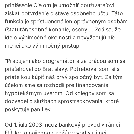
prihlásenie Cieľom je umožniť používateľovi
získať potvrdenie o stave osobného účtu. Táto
funkcia je sprístupnená len oprávneným osobám
(štatutár/osobné konanie, osoby … Zdá sa, že
ide o výnimočné okolnosti a nevyžadujú nič
menej ako výnimočný prístup.
"Pracujem ako programátor a za prácou som sa
prisťahoval do Bratislavy. Potreboval som si s
priateľkou kúpiť náš prvý spoločný byt. Za tým
účelom sme sa rozhodli pre financovanie
hypotekárnym úverom. Od kolegov som sa
dozvedel o službách sprostredkovania, ktoré
poskytuje pán Ilek.
Od 1. júla 2003 medzibankový prevod v rámci
EÚ. Ide o najjednoduchší prevod v rámci