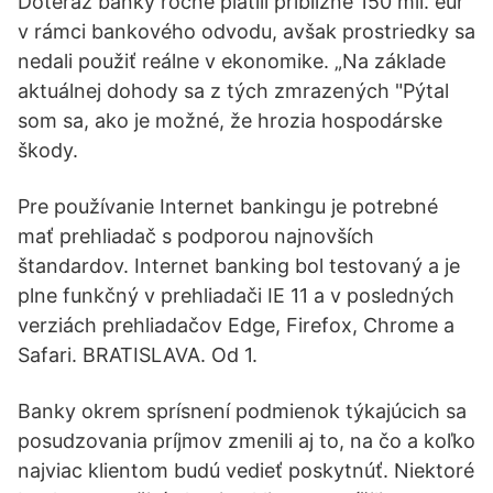
Doteraz banky ročne platili približne 150 mil. eur
v rámci bankového odvodu, avšak prostriedky sa
nedali použiť reálne v ekonomike. „Na základe
aktuálnej dohody sa z tých zmrazených "Pýtal
som sa, ako je možné, že hrozia hospodárske
škody.
Pre používanie Internet bankingu je potrebné
mať prehliadač s podporou najnovších
štandardov. Internet banking bol testovaný a je
plne funkčný v prehliadači IE 11 a v posledných
verziách prehliadačov Edge, Firefox, Chrome a
Safari. BRATISLAVA. Od 1.
Banky okrem sprísnení podmienok týkajúcich sa
posudzovania príjmov zmenili aj to, na čo a koľko
najviac klientom budú vedieť poskytnúť. Niektoré