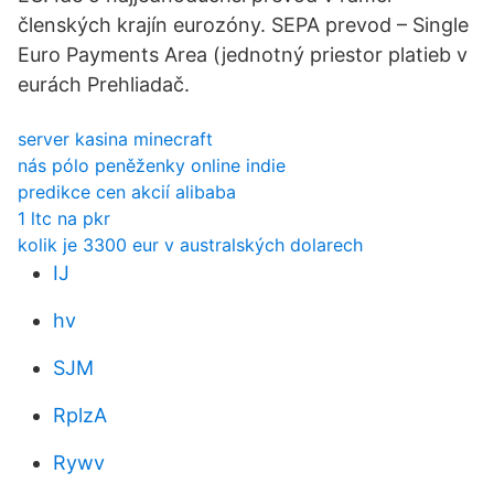
členských krajín eurozóny. SEPA prevod – Single
Euro Payments Area (jednotný priestor platieb v
eurách Prehliadač.
server kasina minecraft
nás pólo peněženky online indie
predikce cen akcií alibaba
1 ltc na pkr
kolik je 3300 eur v australských dolarech
IJ
hv
SJM
RplzA
Rywv