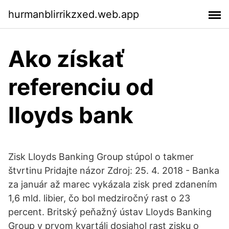
hurmanblirrikzxed.web.app
Ako získať
referenciu od
lloyds bank
Zisk Lloyds Banking Group stúpol o takmer
štvrtinu Pridajte názor Zdroj: 25. 4. 2018 - Banka
za január až marec vykázala zisk pred zdanením
1,6 mld. libier, čo bol medziročný rast o 23
percent. Britský peňažný ústav Lloyds Banking
Group v prvom kvartáli dosiahol rast zisku o