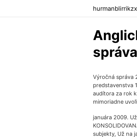
hurmanblirrikz
Anglic
správ
Výročná správa 2
predstavenstva 1
audítora za rok 
mimoriadne uvoľ
januára 2009. Už
KONSOLIDOVANÁ 
subjekty, Už na 