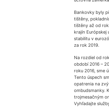
Bankovky byly pů
tištěny, pokladní
tištěny až od ro
krajín Európskej 
stabilitu v euro
za rok 2019.
Na rozdiel od ro
období 2016 – 20
roku 2016, sme ú
Tento úspech sme
opatrenia na zvý
ombudsmanky. Ko
trojmesačným one
Vyhľadajte služb