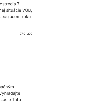
ostredia 7
ej situácie VÚB,
asledujúcom roku
27.01.2021
esačným
Vyhľadajte
izácie Táto