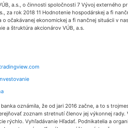
ÚB, a.s., o činnosti spoločnosti 7 Vývoj externého pr
s., za rok 2018 11 Hodnotenie hospodárskej a ﬁ nančn
ia o očakávanej ekonomickej a ﬁ nančnej situácii v n
ie a štruktúra akcionárov VÚB, a.s.
r.tradingview.com
investovanie
na
anka oznámila, že od jari 2016 začne, a to s trojm
rejňovať zoznam stretnutí členov jej výkonnej rady. 
cie rýchlo. Vyhľadávanie Hľadať. Podnikatelia a organ