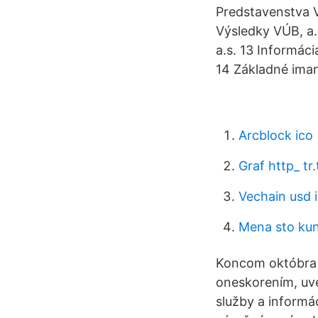
Predstavenstva V
Výsledky VÚB, a.
a.s. 13 Informác
14 Základné iman
Arcblock ico
Graf http_ t
Vechain usd 
Mena sto ku
Koncom októbra b
oneskorením, uve
služby a informá