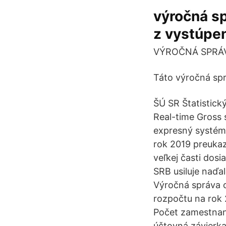
výročná s
z vystúpe
VÝROČNÁ SPRÁV
Táto výročná spr
ŠÚ SR Štatistic
Real-time Gross
expresný systém
rok 2019 preukaz
veľkej časti dos
SRB usiluje naďal
Výročná správa o
rozpočtu na rok 
Počet zamestnanc
účtovná závierka