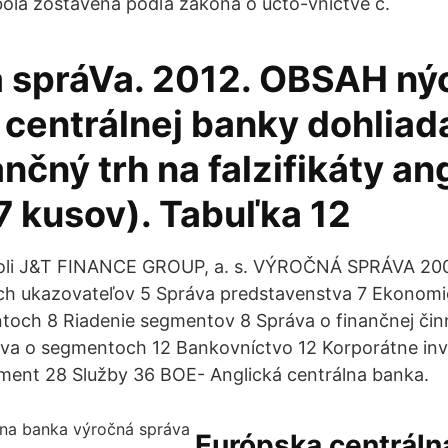
ola zostavená podľa zákona o účto-vníctve č.
 spráVa. 2012. OBSAH ný
 centrálnej banky dohlia
ančný trh na falzifikáty an
27 kusov). Tabuľka 12
boli J&T FINANCE GROUP, a. s. VÝROČNÁ SPRÁVA 2
ch ukazovateľov 5 Správa predstavenstva 7 Ekonomic
och 8 Riadenie segmentov 8 Správa o finančnej čin
va o segmentoch 12 Bankovníctvo 12 Korporátne inv
ment 28 Služby 36 BOE- Anglická centrálna banka.
Európska centráln