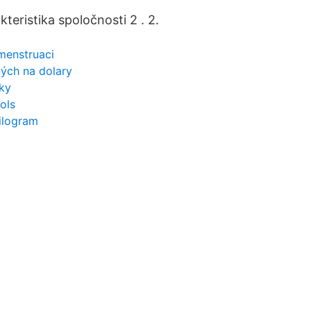
teristika spoločnosti 2 . 2.
menstruaci
ných na dolary
tky
ols
kilogram