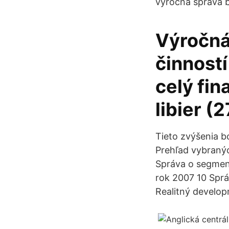
výročná správa b
Výročná
činností
celý fin
libier (
Tieto zvýšenia 
Prehľad vybraný
Správa o segment
rok 2007 10 Sprá
Realitný develop