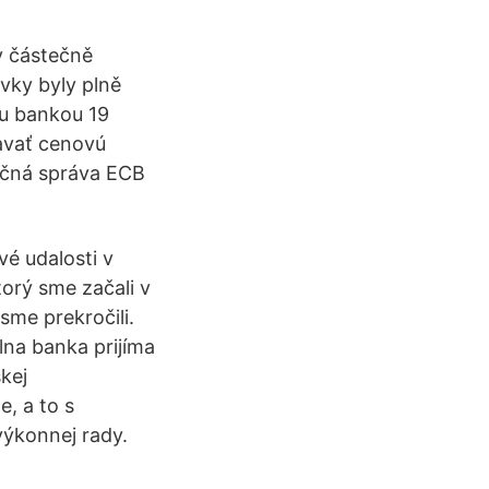
y částečně
ovky byly plně
ou bankou 19
iavať cenovú
ročná správa ECB
é udalosti v
orý sme začali v
sme prekročili.
na banka prijíma
kej
, a to s
výkonnej rady.