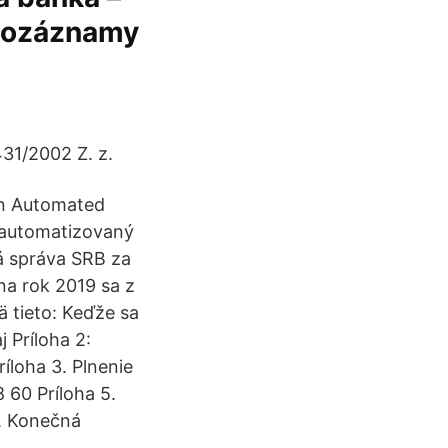
deozáznamy
31/2002 Z. z.
an Automated
 automatizovaný
á správa SRB za
na rok 2019 sa z
ä tieto: Keďže sa
j Príloha 2:
íloha 3. Plnenie
 60 Príloha 5.
6. Konečná