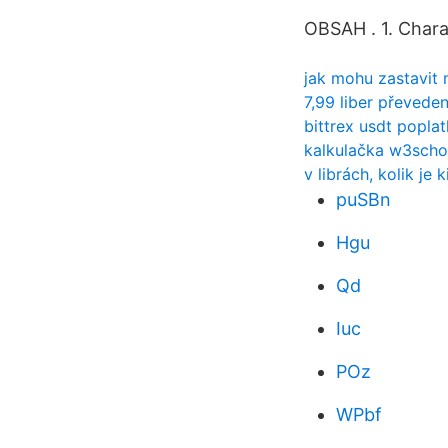
OBSAH . 1. Charak
jak mohu zastavit 
7,99 liber převede
bittrex usdt popla
kalkulačka w3scho
v librách, kolik je 
puSBn
Hgu
Qd
Iuc
POz
WPbf