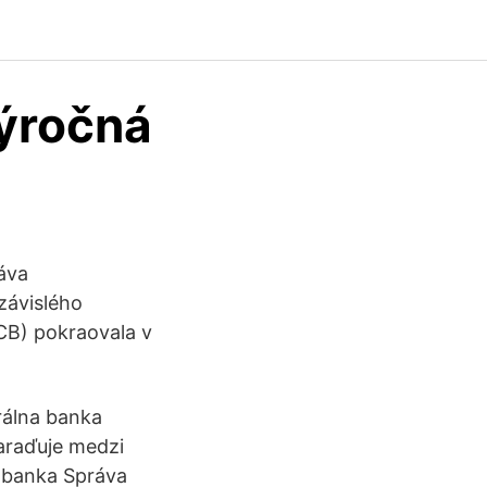
výročná
áva
závislého
ECB) pokraovala v
rálna banka
raďuje medzi
a banka Správa