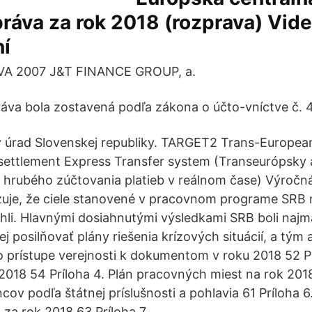
práva za rok 2018 (rozprava) Vi
ní
A 2007 J&T FINANCE GROUP, a.
áva bola zostavená podľa zákona o účto-vníctve č. 4
ký úrad Slovenskej republiky. TARGET2 Trans-Europe
 settlement Express Transfer system (Transeurópsky
 hrubého zúčtovania platieb v reálnom čase) Výročn
uje, že ciele stanovené v pracovnom programe SRB 
iahli. Hlavnými dosiahnutými výsledkami SRB boli najm
ej posilňovať plány riešenia krízových situácií, a tým a
 prístupe verejnosti k dokumentom v roku 2018 52 Pr
2018 54 Príloha 4. Plán pracovných miest na rok 2018
ov podľa štátnej príslušnosti a pohlavia 61 Príloha 
 za rok 2018 63 Príloha 7.