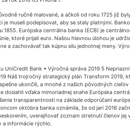
vodně ručně malované, a ačkoli od roku 1725 již byl
ci je museli podepisovat, aby se staly platnými. Bank
ku 1855. Európska centrálna banka (ECB) je centráln
únie, ktoré prijali euro. Našou hlavnou úlohou je udrž
zóne a zachovávať tak kúpnu silu jednotnej meny. Vý
ku UniCredit Bank • Výročná správa 2019 5 Nepriazniv
19 Náš trojročný strategický plán Transform 2019, kt
spešne ukončili, a mnohé z našich pôvodných cieľov 
 dosiahli vďaka mimoriadnej snahe Európska centrál
šenie transparentnosti na základe odporúčaní európs
ncom októbra banka oznámila, že od jari 2016 začne
skorením, uverejňovať zoznam stretnutí členov jej 
y a informácie rýchlo.