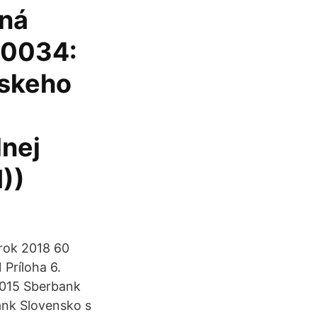
čná
)0034:
skeho
lnej
))
 rok 2018 60
 Príloha 6.
2015 Sberbank
bank Slovensko s