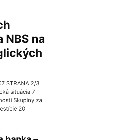
ch
da NBS na
glických
007 STRANA 2/3
ká situácia 7
nosti Skupiny za
estície 20
a banka –