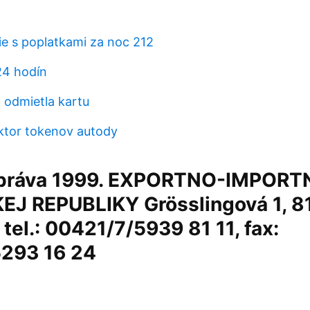
 s poplatkami za noc 212
24 hodín
 odmietla kartu
ktor tokenov autody
správa 1999. EXPORTNO-IMPOR
J REPUBLIKY Grösslingová 1, 8
 tel.: 00421/7/5939 81 11, fax:
293 16 24