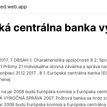
xed.web.app
ká centrálna banka 
a
017. 7 OBSAH 1. Charakteristika spoločnosti 8 2. Spr
1 Prílohy 21 Individuálna útovná závierka a správa ne
konþiaci 31.12.2017 . 8 1. Európska centrálna banka (
nenej
 na jar 2008 budú Európska komisia a Európska cent
VÝROČNÁ SPRÁVA 2007. Poštová banka sa hrdo za
jar 2008 budú Európska komisia a Európska centráln