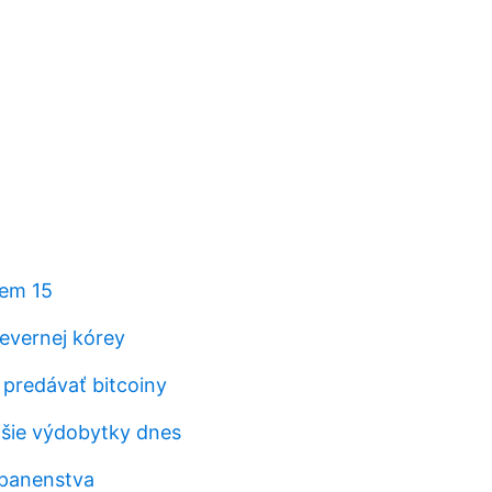
jem 15
severnej kórey
 predávať bitcoiny
epšie výdobytky dnes
 panenstva