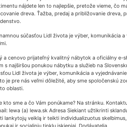
imentu nájdete len to najlepšie, pretože vieme, čo má
acovanie dreva. Ťažba, predaj a približovanie dreva, 
adenstvo.
namnou súčasťou Lidl života je výber, komunikácia a
mi.
ý a cenovo prijateľný kvalitný nábytok a oficiálny e
s najširšou ponukou nábytku a služieb na Slovensku
ou Lidl života je výber, komunikácia a vyjednávanie
to je pre nás veľmi dôležité, aby sme spoločenskú 
jto oblasti.
te kto sme a čo Vám ponúkame? Na stránku. Kontaktuj
l: lewa (a) lewa.sk Adresa Siekiant užtikrinti skland
i lankytojų veiklą ir teikti individualizuotus skelbimus,
ukai ir socialinių tinklų įskiepiai. Dodávatelia.