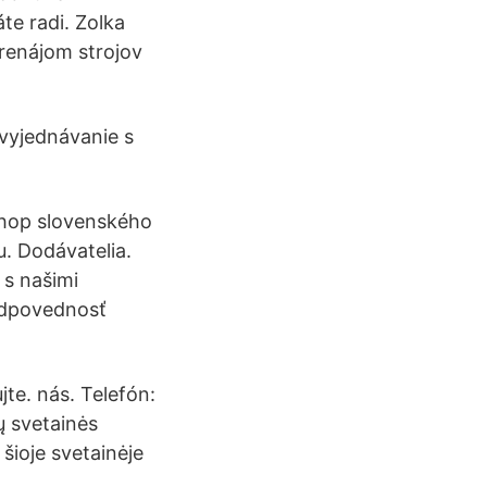
te radi. Zolka
prenájom strojov
 vyjednávanie s
-shop slovenského
. Dodávatelia.
 s našimi
zodpovednosť
te. nás. Telefón:
ų svetainės
 šioje svetainėje