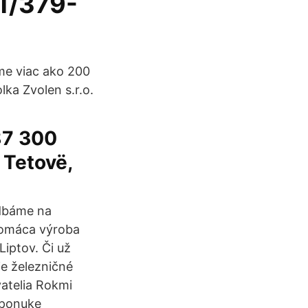
41/379-
áme viac ako 200
lka Zvolen s.r.o.
87 300
 Tetovë,
 dbáme na
 domáca výroba
iptov. Či už
ie železničné
vatelia Rokmi
 ponuke