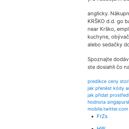
anglicky. Nákup
KRŠKO d.d. go ba
near Krško, empl
kuchyne, obývačk
alebo sedačky d
Spoznajte dodáva
ste dosiahli čo n
predikce ceny stor
jak přenést kódy a
jak přidat prostře
hodnota singapurs
mobile.twitter.com
FrZs
HW