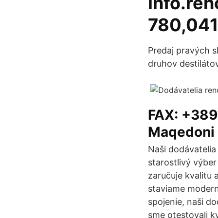
info.re
780,041
Predaj pravých s
druhov destilátov
FAX: +389
Maqedoni 
Naši dodávatelia
starostlivý výbe
zaručuje kvalitu
staviame moderné
spojenie, naši do
sme otestovali k