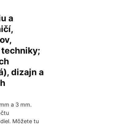
u a
ičí,
ov,
 techniky;
ých
), dizajn a
ch
5 mm a 3 mm.
očtu
diel. Môžete tu