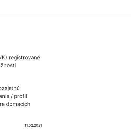
VK) registrované
ožnosti
ozajstnú
ie / profil
Pre domácich
11.02.2021