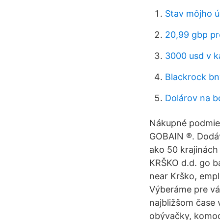
Stav môjho ú
20,99 gbp pr
3000 usd v k
Blackrock bn
Dolárov na b
Nákupné podmien
GOBAIN ®. Dodáv
ako 50 krajinách
KRŠKO d.d. go ba
near Krško, empl
Výberáme pre vá
najbližšom čase 
obývačky, komody