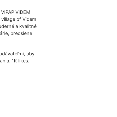
f VIPAP VIDEM
 village of Videm
oderné a kvalitné
árie, predsiene
odávateľmi, aby
nia. 1K likes.