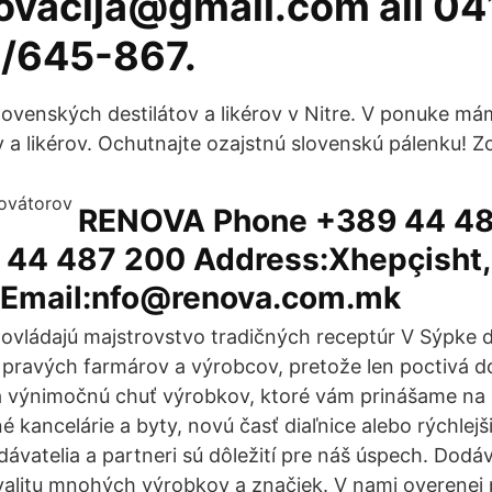
novacija@gmail.com ali 0
/645-867.
lovenských destilátov a likérov v Nitre. V ponuke m
 a likérov. Ochutnajte ozajstnú slovenskú pálenku! Zo
RENOVA Phone +389 44 4
 44 487 200 Address:Xhepçisht,
Email:nfo@renova.com.mk
 ovládajú majstrovstvo tradičných receptúr V Sýpke
r pravých farmárov a výrobcov, pretože len poctivá
 a výnimočnú chuť výrobkov, ktoré vám prinášame na L
 kancelárie a byty, novú časť diaľnice alebo rýchlejš
dávatelia a partneri sú dôležití pre náš úspech. Dodá
valitu mnohých výrobkov a značiek. V nami overenej