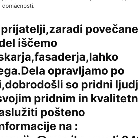
j domácnosti.
 prijatelji,zaradi povečan
del iščemo
skarja,fasaderja,lahko
ega.Dela opravljamo po
i,dobrodošli so pridni ljudj
 svojim pridnim in kvalitet
aslužiti pošteno
Informacije na :