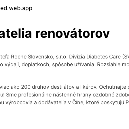
xed.web.app
telia renovátorov
eľa Roche Slovensko, s.r.o. Divízia Diabetes Care (S
 o výdaji, doplatkoch, spôsobe užívania. Rozsiahle m
ac ako 200 druhov destilátov a likérov. Ochutnajte 
u! Sme profesionálne nástenné hrany ozdobné zdoben
u výrobcovia a dodávatelia v Číne, ktoré poskytujú 