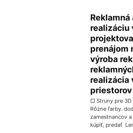
Reklamná 
realizáciu
projektova
prenájom 
výroba rek
reklamných
realizáci
priestorov
□ Struny pre 3D 
Rôzne farby. dod
zamestnancov a t
kúpiť, predať Le