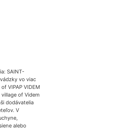
ia: SAINT-
vádzky vo viac
s of VIPAP VIDEM
 village of Videm
ši dodávatelia
teľov. V
uchyne,
siene alebo