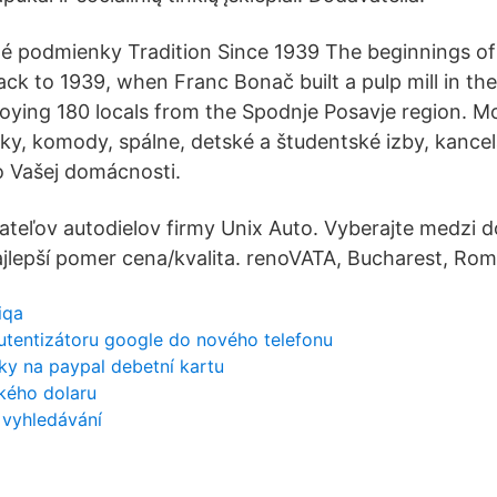
né podmienky Tradition Since 1939 The beginnings o
ck to 1939, when Franc Bonač built a pulp mill in the
oying 180 locals from the Spodnje Posavje region. M
y, komody, spálne, detské a študentské izby, kancel
o Vašej domácnosti.
teľov autodielov firmy Unix Auto. Vyberajte medzi d
ajlepší pomer cena/kvalita. renoVATA, Bucharest, Roma
iqa
utentizátoru google do nového telefonu
dky na paypal debetní kartu
kého dolaru
 vyhledávání