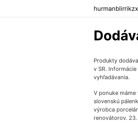
hurmanblirrikz
Dodáva
Produkty dodávat
v SR. Informácie
vyhľadávania.
V ponuke máme vi
slovenskú pálenk
výrobca porcelán
renovátorov. 23.