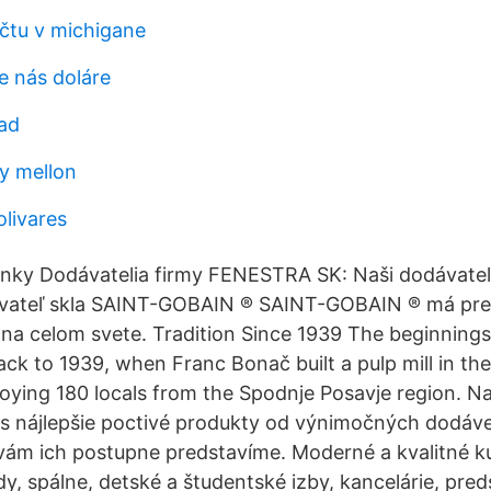
čtu v michigane
e nás doláre
ad
y mellon
olivares
ky Dodávatelia firmy FENESTRA SK: Naši dodávatel
ateľ skla SAINT-GOBAIN ® SAINT-GOBAIN ® má pre
 na celom svete. Tradition Since 1939 The beginning
ck to 1939, when Franc Bonač built a pulp mill in the
oying 180 locals from the Spodnje Posavje region. Na
s nájlepšie poctivé produkty od výnimočných dodáve
vám ich postupne predstavíme. Moderné a kvalitné k
, spálne, detské a študentské izby, kancelárie, pred