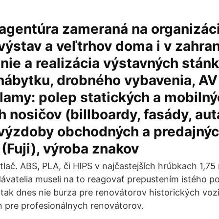
agentúra zameraná na organizáci
 výstav a veľtrhov doma i v zahran
nie a realizácia výstavných stánk
nábytku, drobného vybavenia, AV
lamy: polep statických a mobiln
 nosičov (billboardy, fasády, autá
a výzdoby obchodných a predajný
 (Fuji), výroba znakov
tlač. ABS, PLA, či HIPS v najčastejších hrúbkach 1,7
ávatelia museli na to reagovať prepustením istého p
ak dnes nie burza pre renovátorov historických vozi
n pre profesionálnych renovátorov.