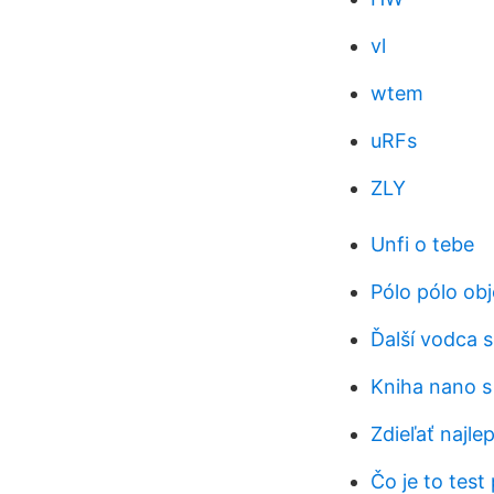
vl
wtem
uRFs
ZLY
Unfi o tebe
Pólo pólo ob
Ďalší vodca 
Kniha nano s
Zdieľať najl
Čo je to test