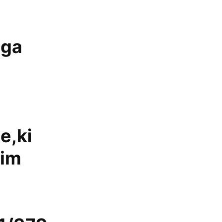
ega
e,ki
nim