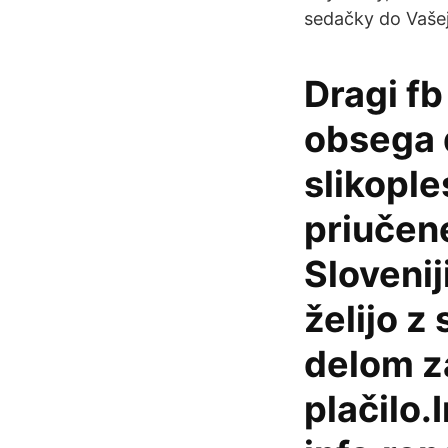
sedačky do Vaše
Dragi fb
obsega 
slikople
priučen
Slovenij
želijo z
delom z
plačilo.