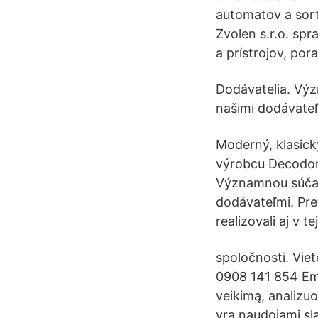
automatov a sort
Zvolen s.r.o. spr
a prístrojov, por
Dodávatelia. Výz
našimi dodávateľ
Moderný, klasick
výrobcu Decodom 
Významnou súčasť
dodávateľmi. Pre
realizovali aj v te
spoločnosti. Vie
0908 141 854 Emai
veikimą, analizuot
yra naudojami slap