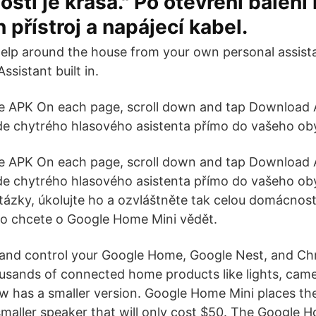
sti je krása." Po otevření balení 
 přístroj a napájecí kabel.
elp around the house from your own personal assist
ssistant built in.
re APK On each page, scroll down and tap Download 
de chytrého hlasového asistenta přímo do vašeho ob
re APK On each page, scroll down and tap Download 
de chytrého hlasového asistenta přímo do vašeho ob
otázky, úkolujte ho a ozvláštněte tak celou domácnos
co chcete o Google Home Mini vědět.
 and control your Google Home, Google Nest, and C
ousands of connected home products like lights, cam
 has a smaller version. Google Home Mini places th
 smaller speaker that will only cost $50. The Googl