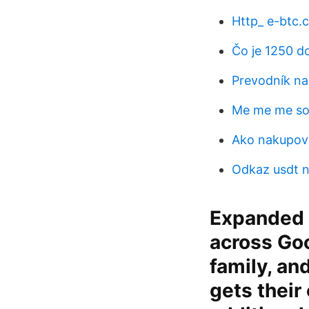
Http_ e-btc.
Čo je 1250 do
Prevodník nai
Me me me s
Ako nakupova
Odkaz usdt 
Expanded s
across Go
family, an
gets their