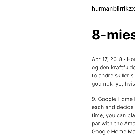
hurmanblirrikz
8-mies
Apr 17, 2018 · 
og den kraftful
to andre skiller 
god nok lyd, hvis
9. Google Home M
each and decide 
time, you can p
par with the Ama
Google Home Max