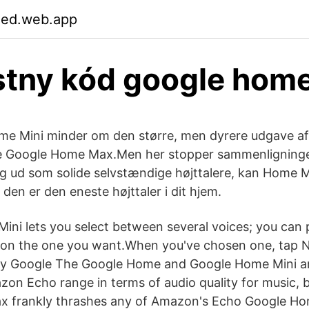
xed.web.app
tny kód google home
Home Mini minder om den større, men dyrere udgave 
de Google Home Max.Men her stopper sammenligning
sig ud som solide selvstændige højttalere, kan Home M
 den er den eneste højttaler i dit hjem.
ini lets you select between several voices; you can 
on the one you want.When you've chosen one, tap Ne
lay Google The Google Home and Google Home Mini ar
zon Echo range in terms of audio quality for music, 
 frankly thrashes any of Amazon's Echo Google Hom