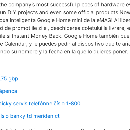
the company’s most successful pieces of hardware eve
f fun DIY projects and even some official products.N
xa inteligenta Google Home mini de la eMAG! Ai liber
zi de promotiile zilei, deschiderea coletului la livrare,
 zile si Instant Money Back. Google Home también pue
 Calendar, y le puedes pedir al dispositivo que te a
ndo su nombre y la fecha en la que lo quieres poner.
,75 gbp
vápenca
ícky servis telefónne číslo 1-800
íslo banky td meriden ct