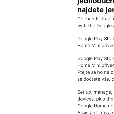
jednoducho
najdete jen
Get hands-free h
with the Google A
Google Play Sto
Home Mini přive
Google Play Sto
Home Mini přive
Ptejte se ho na 
se dočtete vše, 
Set up, manage,
devices, plus th
Google Home now
Assistant into a