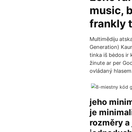
music, 
frankly
Multimēdiju atsk
Generation) Kaun
tinka iš bėdos ir
žinute ar per Go
ovládaný hlasem
jeho minim
je minimal
rozměry a