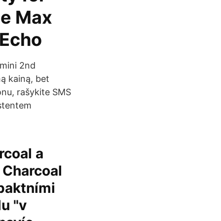
me Max
 Echo
 mini 2nd
ą kainą, bet
fonu, rašykite SMS
istentem
coal a
 Charcoal
mpaktními
u "v