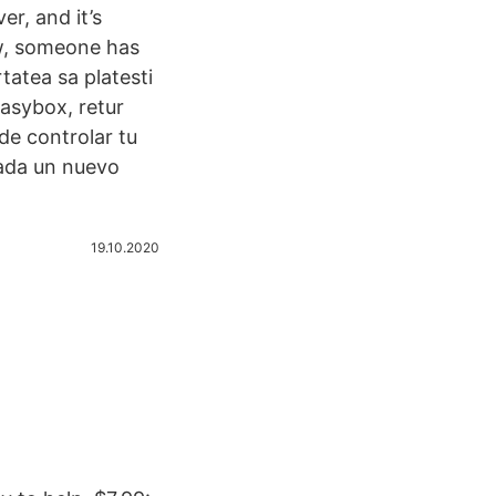
r, and it’s
ow, someone has
tatea sa platesti
 easybox, retur
de controlar tu
ñada un nuevo
19.10.2020