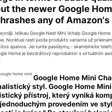
but the newer Google Ho
 thrashes any of Amazon's
aņotāji. Ieškau Google Nest Mini (kitaip Google Home
e. Norėtusi rasti juoda produkto varianta už prieinam
 kitos spalvos. Jei turite pasiūlymų - skambinkite tele
ogle Home je bezdrátový reproduktor s virtuálním as
.
Google Home Mini Char
alistický styl. Google Home Mini
istický přístroj, který vyniká ko
 jednoduchým provedením ve styl