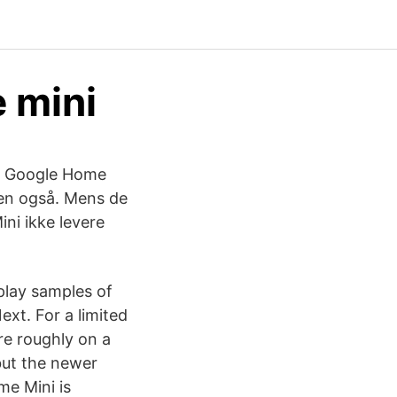
 mini
af Google Home
en også. Mens de
ini ikke levere
play samples of
xt. For a limited
e roughly on a
but the newer
e Mini is