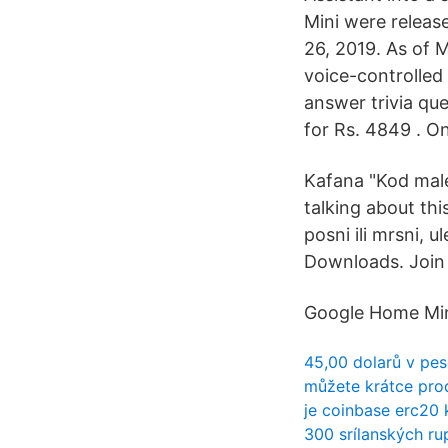
Mini were releas
26, 2019. As of 
voice-controlled
answer trivia qu
for Rs. 4849 . O
Kafana "Kod male"
talking about this
posni ili mrsni, 
Downloads. Join 
Google Home Min
45,00 dolarů v pe
můžete krátce pro
je coinbase erc20 
300 srílanských rup