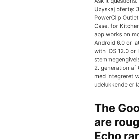
Ask it questions.
Uzyskaj ofertę: 
PowerClip Outlet
Case, for Kitch
app works on mob
Android 6.0 or la
with iOS 12.0 or 
stemmegengivels
2. generation af
med integreret v
udelukkende er la
The Goo
are rou
Echo ran