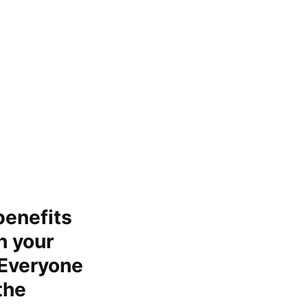
benefits
h your
 Everyone
the