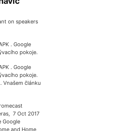
navíc
ant on speakers
APK . Google
ývacího pokoje.
APK . Google
ývacího pokoje.
t. Vnašem článku
hromecast
eras, 7 Oct 2017
e Google
e Home and Home