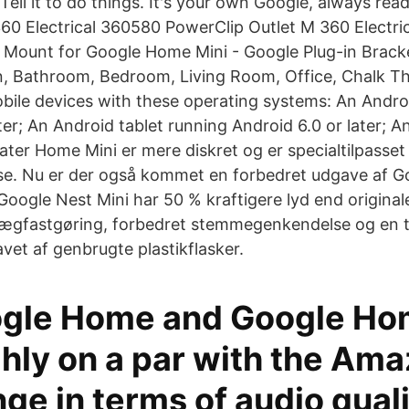
 Tell it to do things. It's your own Google, always read
360 Electrical 360580 PowerClip Outlet M 360 Electr
 Mount for Google Home Mini - Google Plug-in Brack
en, Bathroom, Bedroom, Living Room, Office, Chalk 
ile devices with these operating systems: An Andr
ter; An Android tablet running Android 6.0 or later; A
later Home Mini er mere diskret og er specialtilpasset
e. Nu er der også kommet en forbedret udgave af G
 Google Nest Mini har 50 % kraftigere lyd end origin
ægfastgøring, forbedret stemmegenkendelse og en to
vet af genbrugte plastikflasker.
gle Home and Google Ho
ghly on a par with the Am
ge in terms of audio quali