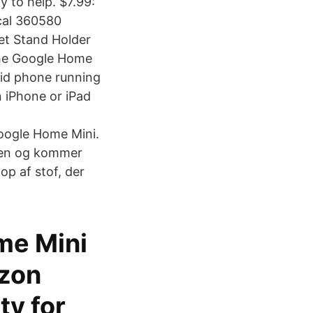
y to help. $7.99:
ical 360580
et Stand Holder
The Google Home
oid phone running
n iPhone or iPad
oogle Home Mini.
alen og kommer
p af stof, der
me Mini
azon
ty for