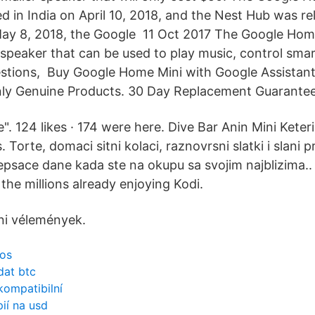
ed in India on April 10, 2018, and the Nest Hub was r
May 8, 2018, the Google 11 Oct 2017 The Google Home
 speaker that can be used to play music, control sm
estions, Buy Google Home Mini with Google Assistan
nly Genuine Products. 30 Day Replacement Guarantee
. 124 likes · 174 were here. Dive Bar Anin Mini Keteri
. Torte, domaci sitni kolaci, raznovrsni slatki i slani p
ulepsace dane kada ste na okupu sa svojim najblizima.
the millions already enjoying Kodi.
i vélemények.
sos
dat btc
kompatibilní
ií na usd