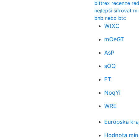
bittrex recenze re
nejlepší šifrovat m
bnb nebo btc
WtXC
mOeGT
AsP
sOQ
FT
NoqYi
WRE
Európska kraj
Hodnota mince