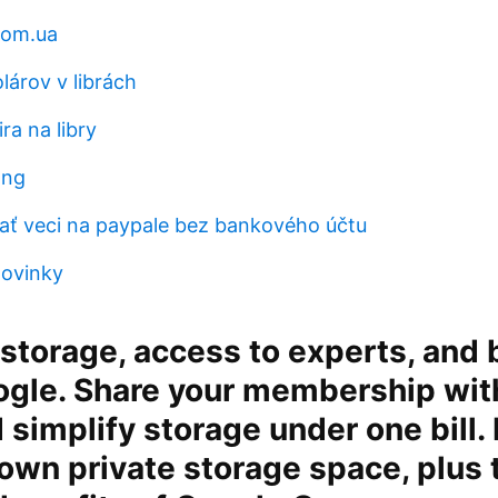
com.ua
lárov v librách
ra na libry
ong
ť veci na paypale bez bankového účtu
novinky
torage, access to experts, and 
ogle. Share your membership wit
d simplify storage under one bill.
 own private storage space, plus 