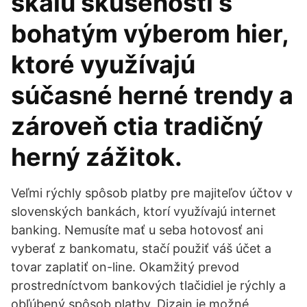
škálu skúseností s
bohatým výberom hier,
ktoré využívajú
súčasné herné trendy a
zároveň ctia tradičný
herný zážitok.
Veľmi rýchly spôsob platby pre majiteľov účtov v
slovenských bankách, ktorí využívajú internet
banking. Nemusíte mať u seba hotovosť ani
vyberať z bankomatu, stačí použiť váš účet a
tovar zaplatiť on-line. Okamžitý prevod
prostredníctvom bankových tlačidiel je rýchly a
obľúbený spôsob platby. Dizajn je možné