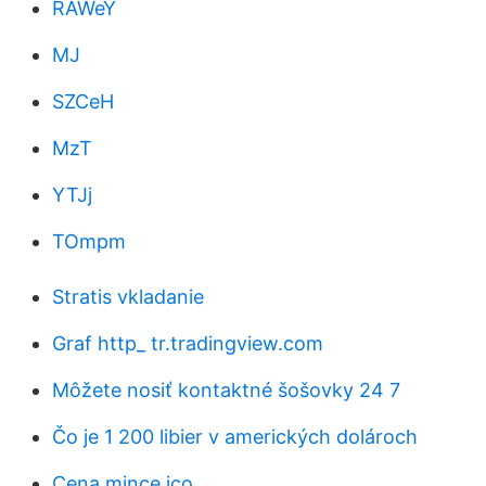
RAWeY
MJ
SZCeH
MzT
YTJj
TOmpm
Stratis vkladanie
Graf http_ tr.tradingview.com
Môžete nosiť kontaktné šošovky 24 7
Čo je 1 200 libier v amerických dolároch
Cena mince ico