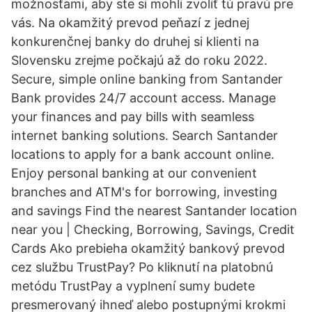
možnosťami, aby ste si mohli zvoliť tú pravú pre
vás. Na okamžitý prevod peňazí z jednej
konkurenčnej banky do druhej si klienti na
Slovensku zrejme počkajú až do roku 2022.
Secure, simple online banking from Santander
Bank provides 24/7 account access. Manage
your finances and pay bills with seamless
internet banking solutions. Search Santander
locations to apply for a bank account online.
Enjoy personal banking at our convenient
branches and ATM's for borrowing, investing
and savings Find the nearest Santander location
near you | Checking, Borrowing, Savings, Credit
Cards Ako prebieha okamžitý bankový prevod
cez službu TrustPay? Po kliknutí na platobnú
metódu TrustPay a vyplnení sumy budete
presmerovaný ihneď alebo postupnými krokmi