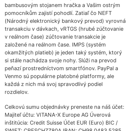
bambusovým stojanem hračka a Vašim ostrým
pomocníkům zajistí pohodlí. Zatiaľ čo NEFT
(Národný elektronický bankový prevod) vyrovná
transakciu v dávkach, vRTGS (hrubé zúčtovanie
v reálnom čase) zúčtovanie transakcie je
založené na reálnom čase. IMPS (systém
okamžitých platieb) je jeden taký systém, ktorý
si stále nachádza svoje nohy. Slúži na prevod
peňazí prostredníctvom smartfónov. PayPal a
Venmo sú populárne platobné platformy, ale
každá z nich má svoj spravodlivý podiel
rozdielov.
Celkovú sumu objednávky preneste na náš účet:
Majiteľ účtu: VITANA-X Europe AG Úverová
inštitúcia: Credit Suisse Účet EUR (Euro) BIC /
SWIFT: CRESCHZZ80A IBAN: CH98 0483 5285