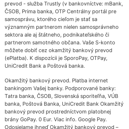
prevod - služba Trustly (v bankovníctve: mBank,
ČSOB, Prima banka, OTP Centrálny portál pre
samosprávu, ktorého cieľom je stať sa
významným partnerom nielen samosprávneho
sektora ale aj štátneho, podnikateľského či
partnerom samotného občana. Vaše S-konto
môžete dobiť cez okamžitý bankový prevod
(ePlatba). K dispozícii je SporoPay, OTPay,
UniCredit Bank a Poštová banka.
Okamžitý bankový prevod. Platba internet
bankingom Vašej banky. Podporované banky:
Tatra banka, ČSOB, Slovenská sporiteľňa, VÚB
banka, Poštová Banka‎, UniCredit Bank Okamžitý
bankový prevod prostredníctvom platobnej
brány GoPay. 0 Eur. Viac info. Google Pay.
Odosielame ihneď Okamžitý bankový prevod –