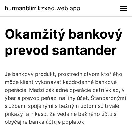
hurmanblirrikzxed.web.app
Okamžitý bankový
prevod santander
Je bankový produkt, prostrednıctvom ktoŕ ého
môže klient vykonávať každodenné bankové
operácie. Medzi základné operácie patrı vklad, v́
ýber a prevod peňazı na ́ iný účet. Štandardnými
službami spojenými s bežným účtom sú trvalé
prıkazy ́ a inkaso. Za vedenie bežného účtu si
obyčajne banka účtuje poplatok.