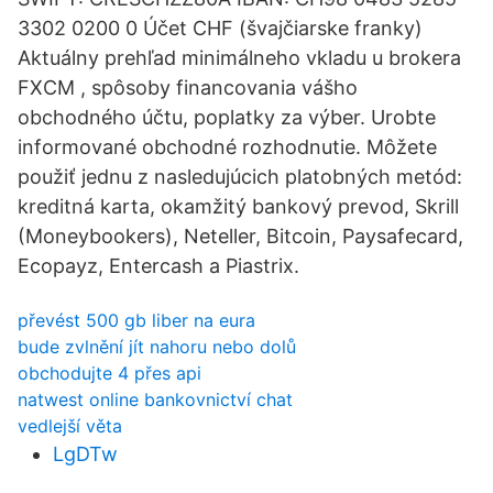
3302 0200 0 Účet CHF (švajčiarske franky)
Aktuálny prehľad minimálneho vkladu u brokera
FXCM ️, spôsoby financovania vášho
obchodného účtu, poplatky za výber. Urobte
informované obchodné rozhodnutie. Môžete
použiť jednu z nasledujúcich platobných metód:
kreditná karta, okamžitý bankový prevod, Skrill
(Moneybookers), Neteller, Bitcoin, Paysafecard,
Ecopayz, Entercash a Piastrix.
převést 500 gb liber na eura
bude zvlnění jít nahoru nebo dolů
obchodujte 4 přes api
natwest online bankovnictví chat
vedlejší věta
LgDTw