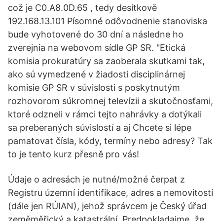
což je C0.A8.0D.65 , tedy desítkově
192.168.13.101 Písomné odôvodnenie stanoviska
bude vyhotovené do 30 dní a následne ho
zverejnia na webovom sídle GP SR. "Etická
komisia prokuratúry sa zaoberala skutkami tak,
ako sú vymedzené v žiadosti disciplinárnej
komisie GP SR v súvislosti s poskytnutým
rozhovorom súkromnej televízii a skutočnosťami,
ktoré odzneli v rámci tejto nahrávky a dotýkali
sa preberaných súvislostí a aj Chcete si lépe
pamatovat čísla, kódy, termíny nebo adresy? Tak
to je tento kurz přesně pro vás!
Údaje o adresách je nutné/možné čerpat z
Registru územní identifikace, adres a nemovitostí
(dále jen RÚIAN), jehož správcem je Český úřad
zeměměřický a katastrální. Predpokladajme, že