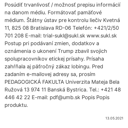
Posúdiť trvanlivosť / možnosť prepisu informácií
na danom médiu. Formátovať pamäťové
médium. Štátny ústav pre kontrolu liečiv Kvetná
11, 825 08 Bratislava RD-06 Telefón: +421/2/50
701 208 E-mail: trial-sukl@sukl.sk www.sukl.sk
Postup pri podávaní zmien, dodatkov a
oznámenia o ukonení Trump zbavil svojich
spolupracovníkov etickej prísahy. Prísaha
zahŕňala aj päťročný zákaz lobingu. Pred
zadaním e-mailovej adresy sa, prosím
PEDAGOGICKÁ FAKULTA Univerzita Mateja Bela
Ružová 13 974 11 Banská Bystrica. Tel.: +421 48
446 42 22 E-mail: pdf@umb.sk Popis Popis
produktu.
13.05.2021