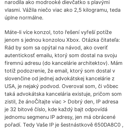
narodila ako modrooké dievčatko s plavými
vlasmi. Vážila niečo viac ako 2,5 kilogramu, teda
úplne normálne.
Máte-li více konzol, toto řešení vyřeší potíže
jenom s jednou konzolou Xbox. Otázka čitateľa:
Rád by som sa opýtal na návod, ako overiť
autentickosť emailu, ktorý som dostal na svoju
firemnú adresu (do kancelárie architektov). Mám
totiž podozrenie, že email, ktorý som dostal v
slovenčine od jednej advokátskej kancelárie z
USA, je nejaký podvod. Overoval som, či vôbec
taká advokátska kancelária existuje, pričom som
zistil, že ánoČítajte viac > Dobrý den, IP adresa
je 32 bitové číslo, kde každý bajt odpovídá
jednomu segmenu IP adresy, jen má obrácené
pořadí. Tedy Vaše IP je šestnástkově 650DA8C0 ,