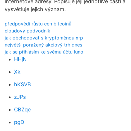
internetové adresy. Popisuje její jednotlivé části a
vysvětluje jejich význam.
předpovědi růstu cen bitcoinů
cloudový podvodník
jak obchodovat s kryptoměnou xrp
největší poražený akciový trh dnes
jak se přihlásím ke svému účtu luno
HHjN
Xk
hKSVB
zJPs
CBZqe
pgD