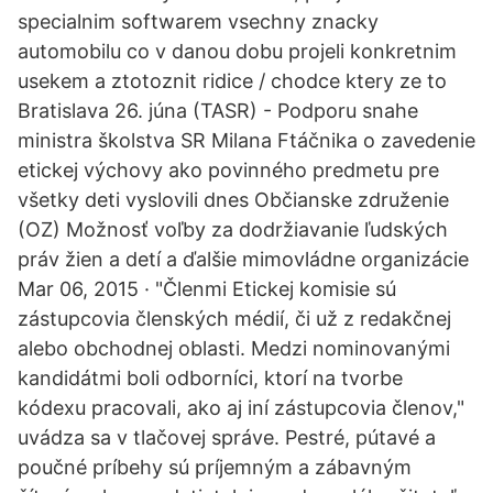
specialnim softwarem vsechny znacky
automobilu co v danou dobu projeli konkretnim
usekem a ztotoznit ridice / chodce ktery ze to
Bratislava 26. júna (TASR) - Podporu snahe
ministra školstva SR Milana Ftáčnika o zavedenie
etickej výchovy ako povinného predmetu pre
všetky deti vyslovili dnes Občianske združenie
(OZ) Možnosť voľby za dodržiavanie ľudských
práv žien a detí a ďalšie mimovládne organizácie
Mar 06, 2015 · "Členmi Etickej komisie sú
zástupcovia členských médií, či už z redakčnej
alebo obchodnej oblasti. Medzi nominovanými
kandidátmi boli odborníci, ktorí na tvorbe
kódexu pracovali, ako aj iní zástupcovia členov,"
uvádza sa v tlačovej správe. Pestré, pútavé a
poučné príbehy sú príjemným a zábavným