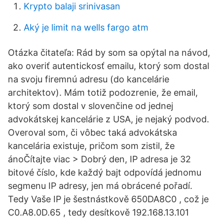
Krypto balaji srinivasan
Aký je limit na wells fargo atm
Otázka čitateľa: Rád by som sa opýtal na návod,
ako overiť autentickosť emailu, ktorý som dostal
na svoju firemnú adresu (do kancelárie
architektov). Mám totiž podozrenie, že email,
ktorý som dostal v slovenčine od jednej
advokátskej kancelárie z USA, je nejaký podvod.
Overoval som, či vôbec taká advokátska
kancelária existuje, pričom som zistil, že
ánoČítajte viac > Dobrý den, IP adresa je 32
bitové číslo, kde každý bajt odpovídá jednomu
segmenu IP adresy, jen má obrácené pořadí.
Tedy Vaše IP je šestnástkově 650DA8C0 , což je
C0.A8.0D.65 , tedy desítkově 192.168.13.101