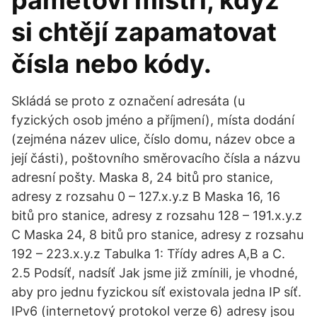
paměťoví mistři, když
si chtějí zapamatovat
čísla nebo kódy.
Skládá se proto z označení adresáta (u
fyzických osob jméno a příjmení), místa dodání
(zejména název ulice, číslo domu, název obce a
její části), poštovního směrovacího čísla a názvu
adresní pošty. Maska 8, 24 bitů pro stanice,
adresy z rozsahu 0 – 127.x.y.z B Maska 16, 16
bitů pro stanice, adresy z rozsahu 128 – 191.x.y.z
C Maska 24, 8 bitů pro stanice, adresy z rozsahu
192 – 223.x.y.z Tabulka 1: Třídy adres A,B a C.
2.5 Podsíť, nadsíť Jak jsme již zmínili, je vhodné,
aby pro jednu fyzickou síť existovala jedna IP síť.
IPv6 (internetový protokol verze 6) adresy jsou