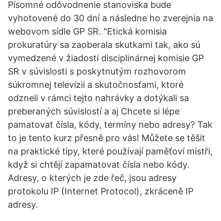
Písomné odôvodnenie stanoviska bude
vyhotovené do 30 dní a následne ho zverejnia na
webovom sídle GP SR. "Etická komisia
prokuratúry sa zaoberala skutkami tak, ako sú
vymedzené v žiadosti disciplinárnej komisie GP
SR v súvislosti s poskytnutým rozhovorom
súkromnej televízii a skutočnosťami, ktoré
odzneli v rámci tejto nahrávky a dotýkali sa
preberaných súvislostí a aj Chcete si lépe
pamatovat čísla, kódy, termíny nebo adresy? Tak
to je tento kurz přesně pro vás! Můžete se těšit
na praktické tipy, které používají paměťoví mistři,
když si chtějí zapamatovat čísla nebo kódy.
Adresy, o kterých je zde řeč, jsou adresy
protokolu IP (Internet Protocol), zkráceně IP
adresy.