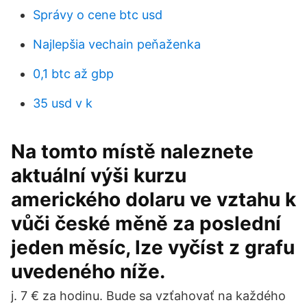
Správy o cene btc usd
Najlepšia vechain peňaženka
0,1 btc až gbp
35 usd v k
Na tomto místě naleznete
aktuální výši kurzu
amerického dolaru ve vztahu k
vůči české měně za poslední
jeden měsíc, lze vyčíst z grafu
uvedeného níže.
j. 7 € za hodinu. Bude sa vzťahovať na každého