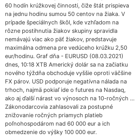
60 hodín krúžkovej činnosti, čiže štát prispieva
na jednu hodinu sumou 50 centov na žiaka. V
prípade špeciálnych škôl, kde vzhľadom na
rôzne postihnutia žiakov skupiny spravidla
nemávajú viac ako päť žiakov, predstavuje
maximálna odmena pre vedúceho krúžku 2,50
eur/hodinu. Graf dňa - EURUSD (08.03.2021)
dnes, 10:18 XTB Americký dolár sa na začiatku
nového týždňa obchoduje vyššie oproti väčšine
FX párov. USD podporuje negatívna nálada na
trhoch, najmä pokiaľ ide o futures na Nasdaq,
ako aj ďalší nárast vo výnosoch na 10-ročných …
Zákonodarcovia zahlasovali za postupné
znižovanie ročných priamych platieb
poľnohospodárom nad 60 000 eur a ich
obmedzenie do výšky 100 000 eur.