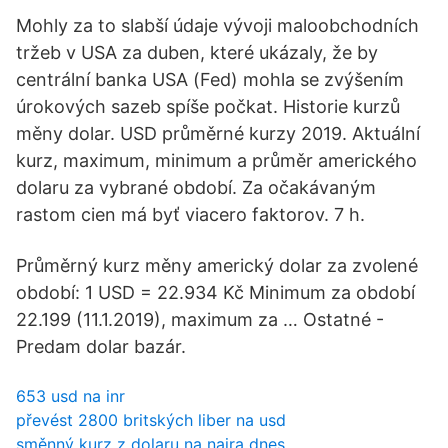
Mohly za to slabší údaje vývoji maloobchodních
tržeb v USA za duben, které ukázaly, že by
centrální banka USA (Fed) mohla se zvýšením
úrokových sazeb spíše počkat. Historie kurzů
měny dolar. USD průměrné kurzy 2019. Aktuální
kurz, maximum, minimum a průměr amerického
dolaru za vybrané období. Za očakávaným
rastom cien má byť viacero faktorov. 7 h.
Průměrný kurz měny americký dolar za zvolené
období: 1 USD = 22.934 Kč Minimum za období
22.199 (11.1.2019), maximum za … Ostatné -
Predam dolar bazár.
653 usd na inr
převést 2800 britských liber na usd
směnný kurz z dolaru na naira dnes