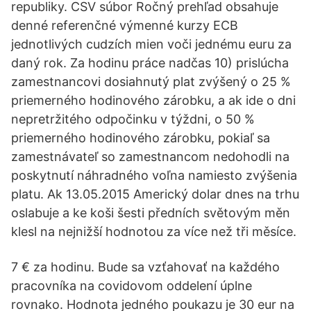
republiky. CSV súbor Ročný prehľad obsahuje
denné referenčné výmenné kurzy ECB
jednotlivých cudzích mien voči jednému euru za
daný rok. Za hodinu práce nadčas 10) prislúcha
zamestnancovi dosiahnutý plat zvýšený o 25 %
priemerného hodinového zárobku, a ak ide o dni
nepretržitého odpočinku v týždni, o 50 %
priemerného hodinového zárobku, pokiaľ sa
zamestnávateľ so zamestnancom nedohodli na
poskytnutí náhradného voľna namiesto zvýšenia
platu. Ak 13.05.2015 Americký dolar dnes na trhu
oslabuje a ke koši šesti předních světovým měn
klesl na nejnižší hodnotou za více než tři měsíce.
7 € za hodinu. Bude sa vzťahovať na každého
pracovníka na covidovom oddelení úplne
rovnako. Hodnota jedného poukazu je 30 eur na