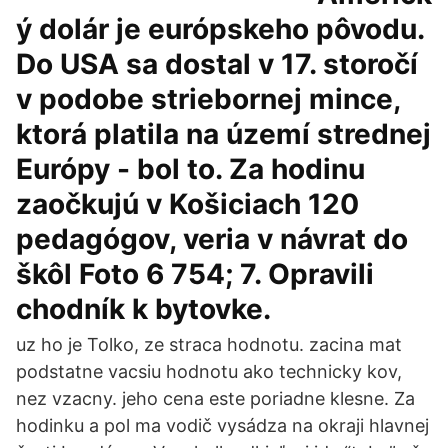
ý dolár je európskeho pôvodu.
Do USA sa dostal v 17. storočí
v podobe striebornej mince,
ktorá platila na území strednej
Európy - bol to. Za hodinu
zaočkujú v Košiciach 120
pedagógov, veria v návrat do
škôl Foto 6 754; 7. Opravili
chodník k bytovke.
uz ho je Tolko, ze straca hodnotu. zacina mat
podstatne vacsiu hodnotu ako technicky kov,
nez vzacny. jeho cena este poriadne klesne. Za
hodinku a pol ma vodič vysádza na okraji hlavnej