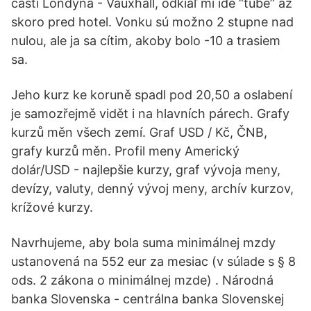
časti Londýna - Vauxhall, odkiaľ mi ide “tube” až
skoro pred hotel. Vonku sú možno 2 stupne nad
nulou, ale ja sa cítim, akoby bolo -10 a trasiem
sa.
Jeho kurz ke koruně spadl pod 20,50 a oslabení
je samozřejmě vidět i na hlavních párech. Grafy
kurzů měn všech zemí. Graf USD / Kč, ČNB,
grafy kurzů měn. Profil meny Americký
dolár/USD - najlepšie kurzy, graf vývoja meny,
devízy, valuty, denný vývoj meny, archív kurzov,
krížové kurzy.
Navrhujeme, aby bola suma minimálnej mzdy
ustanovená na 552 eur za mesiac (v súlade s § 8
ods. 2 zákona o minimálnej mzde) . Národná
banka Slovenska - centrálna banka Slovenskej