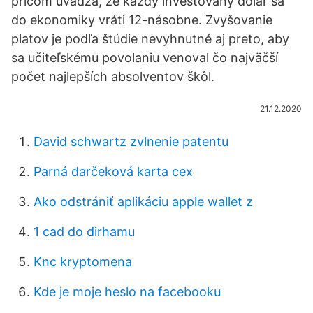
pričom uvádza, že každý investovaný dolár sa
do ekonomiky vráti 12-násobne. Zvyšovanie
platov je podľa štúdie nevyhnutné aj preto, aby
sa učiteľskému povolaniu venoval čo najväčší
počet najlepších absolventov škôl.
21.12.2020
David schwartz zvlnenie patentu
Parná darčeková karta cex
Ako odstrániť aplikáciu apple wallet z
1 cad do dirhamu
Knc kryptomena
Kde je moje heslo na facebooku