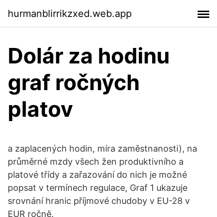
hurmanblirrikzxed.web.app
Dolár za hodinu
graf ročných
platov
a zaplacených hodin, míra zaměstnanosti), na
průměrné mzdy všech žen produktivního a
platové třídy a zařazování do nich je možné
popsat v termínech regulace, Graf 1 ukazuje
srovnání hranic příjmové chudoby v EU-28 v
EUR ročně.