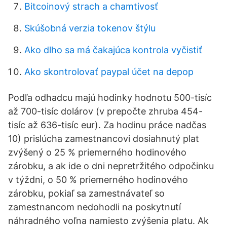
Bitcoinový strach a chamtivosť
Skúšobná verzia tokenov štýlu
Ako dlho sa má čakajúca kontrola vyčistiť
Ako skontrolovať paypal účet na depop
Podľa odhadcu majú hodinky hodnotu 500-tisíc
až 700-tisíc dolárov (v prepočte zhruba 454-
tisíc až 636-tisíc eur). Za hodinu práce nadčas
10) prislúcha zamestnancovi dosiahnutý plat
zvýšený o 25 % priemerného hodinového
zárobku, a ak ide o dni nepretržitého odpočinku
v týždni, o 50 % priemerného hodinového
zárobku, pokiaľ sa zamestnávateľ so
zamestnancom nedohodli na poskytnutí
náhradného voľna namiesto zvýšenia platu. Ak