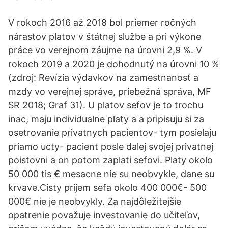
V rokoch 2016 až 2018 bol priemer ročných
nárastov platov v štátnej službe a pri výkone
práce vo verejnom záujme na úrovni 2,9 %. V
rokoch 2019 a 2020 je dohodnutý na úrovni 10 %
(zdroj: Revízia výdavkov na zamestnanosť a
mzdy vo verejnej správe, priebežná správa, MF
SR 2018; Graf 31). U platov sefov je to trochu
inac, maju individualne platy a a pripisuju si za
osetrovanie privatnych pacientov- tym posielaju
priamo ucty- pacient posle dalej svojej privatnej
poistovni a on potom zaplati sefovi. Platy okolo
50 000 tis € mesacne nie su neobvykle, dane su
krvave.Cisty prijem sefa okolo 400 000€- 500
000€ nie je neobvykly. Za najdôležitejšie
opatrenie považuje investovanie do učiteľov,