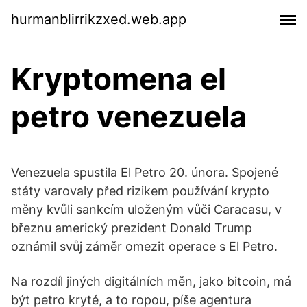
hurmanblirrikzxed.web.app
Kryptomena el
petro venezuela
Venezuela spustila El Petro 20. února. Spojené
státy varovaly před rizikem používání krypto
měny kvůli sankcím uloženým vůči Caracasu, v
březnu americký prezident Donald Trump
oznámil svůj záměr omezit operace s El Petro.
Na rozdíl jiných digitálních měn, jako bitcoin, má
být petro kryté, a to ropou, píše agentura