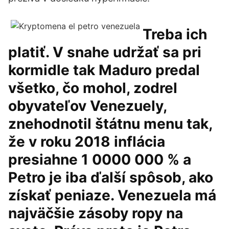
Treba ich
platiť. V snahe udržať sa pri
kormidle tak Maduro predal
všetko, čo mohol, zodrel
obyvateľov Venezuely,
znehodnotil štátnu menu tak,
že v roku 2018 inflácia
presiahne 1 0000 000 % a
Petro je iba ďalší spôsob, ako
získať peniaze. Venezuela má
najväčšie zásoby ropy na