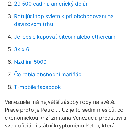
29 500 cad na americký dolár
Rotujúci top svietnik pri obchodovaní na
devízovom trhu
Je lepšie kupovať bitcoin alebo ethereum
3x x 6
Nzd inr 5000
Čo robia obchodní mariňáci
T-mobile facebook
Venezuela má největší zásoby ropy na světě.
Právě proto je Petro … Už je to sedm měsíců, co
ekonomickou krizí zmítaná Venezuela představila
svou oficiální státní kryptoměnu Petro, která