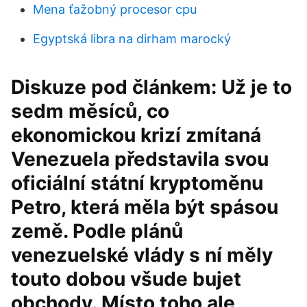
Mena ťažobný procesor cpu
Egyptská libra na dirham marocký
Diskuze pod článkem: Už je to
sedm měsíců, co
ekonomickou krizí zmítaná
Venezuela představila svou
oficiální státní kryptoměnu
Petro, která měla být spásou
země. Podle plánů
venezuelské vlády s ní měly
touto dobou všude bujet
obchody. Místo toho ale