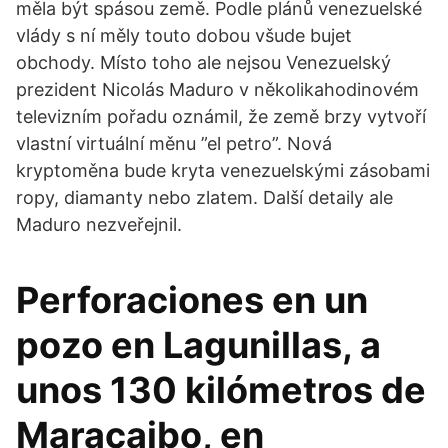
měla být spásou země. Podle plánů venezuelské
vlády s ní měly touto dobou všude bujet
obchody. Místo toho ale nejsou Venezuelský
prezident Nicolás Maduro v několikahodinovém
televizním pořadu oznámil, že země brzy vytvoří
vlastní virtuální měnu ”el petro”. Nová
kryptoměna bude kryta venezuelskými zásobami
ropy, diamanty nebo zlatem. Další detaily ale
Maduro nezveřejnil.
Perforaciones en un
pozo en Lagunillas, a
unos 130 kilómetros de
Maracaibo, en