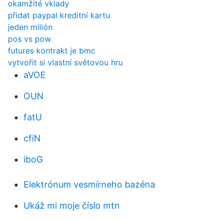
okamžité vklady
přidat paypal kreditní kartu
jeden milión
pos vs pow
futures kontrakt je bmc
vytvořit si vlastní světovou hru
aVOE
OUN
fatU
cfiN
iboG
Elektrónum vesmírneho bazéna
Ukáž mi moje číslo mtn