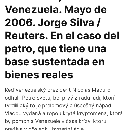
Venezuela. Mayo de
2006. Jorge Silva /
Reuters. En el caso del
petro, que tiene una
base sustentada en
bienes reales
Keď venezuelský prezident Nicolas Maduro
odhalil Petro svetu, bol prvý z radu ľudí, ktorí
tvrdili aký to je prelomový a úspešný nápad.
Vládou vydaná a ropou krytá kryptomena, ktorá
by pomohla Venezuele v čase krízy, ktorú
prežíva v dôsledku hyperinflácie.