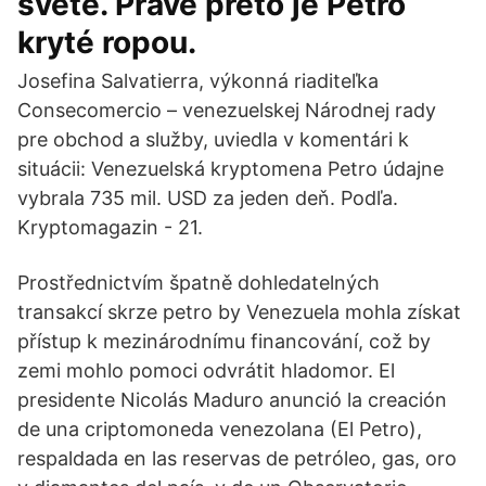
svete. Práve preto je Petro
kryté ropou.
Josefina Salvatierra, výkonná riaditeľka
Consecomercio – venezuelskej Národnej rady
pre obchod a služby, uviedla v komentári k
situácii: Venezuelská kryptomena Petro údajne
vybrala 735 mil. USD za jeden deň. Podľa.
Kryptomagazin - 21.
Prostřednictvím špatně dohledatelných
transakcí skrze petro by Venezuela mohla získat
přístup k mezinárodnímu financování, což by
zemi mohlo pomoci odvrátit hladomor. El
presidente Nicolás Maduro anunció la creación
de una criptomoneda venezolana (El Petro),
respaldada en las reservas de petróleo, gas, oro