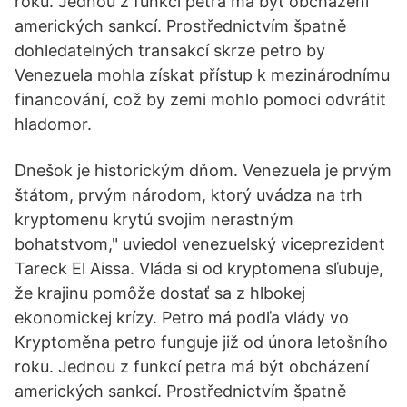
roku. Jednou z funkcí petra má být obcházení
amerických sankcí. Prostřednictvím špatně
dohledatelných transakcí skrze petro by
Venezuela mohla získat přístup k mezinárodnímu
financování, což by zemi mohlo pomoci odvrátit
hladomor.
Dnešok je historickým dňom. Venezuela je prvým
štátom, prvým národom, ktorý uvádza na trh
kryptomenu krytú svojim nerastným
bohatstvom," uviedol venezuelský viceprezident
Tareck El Aissa. Vláda si od kryptomena sľubuje,
že krajinu pomôže dostať sa z hlbokej
ekonomickej krízy. Petro má podľa vlády vo
Kryptoměna petro funguje již od února letošního
roku. Jednou z funkcí petra má být obcházení
amerických sankcí. Prostřednictvím špatně