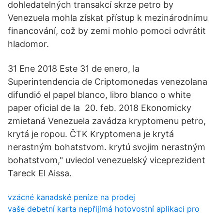
dohledatelných transakcí skrze petro by
Venezuela mohla získat přístup k mezinárodnímu
financování, což by zemi mohlo pomoci odvrátit
hladomor.
31 Ene 2018 Este 31 de enero, la
Superintendencia de Criptomonedas venezolana
difundió el papel blanco, libro blanco o white
paper oficial de la 20. feb. 2018 Ekonomicky
zmietaná Venezuela zavádza kryptomenu petro,
krytá je ropou. ČTK Kryptomena je krytá
nerastným bohatstvom. krytú svojim nerastným
bohatstvom," uviedol venezuelský viceprezident
Tareck El Aissa.
vzácné kanadské peníze na prodej
vaše debetní karta nepřijímá hotovostní aplikaci pro