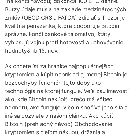
(na konci návodu) dokonca 100 BTC denne.
Burzy údaje musia na základe medzinárodných
zmlúv (OECD CRS a FATCA) zdieľať s Trezor je
kvalitná peňaženka, ktorá podporuje Bitcoin
správne. končí bankové tajomstvo, štáty
vyhlasujú vojnu proti hotovosti a uchovávanie
hodnoty&nb 15. nov.
Ak chcete ísť za hranice najpopulárnejších
kryptomien a kúpiť napríklad aj menej Bitcoin je
bezpochyby fenomén tejto doby ako
technológia na ktorej funguje. Veľa zaujímavostí
ako, kde Bitcoin nakúpiť, prečo má vôbec
hodnotu, ako funguje, v čom spočíva jeho sila a
iné sa dozviete v našom článku. Ako kúpiť
Bitcoin (prehľadný návod) Obchodovanie
kryptomien s cieľom nákupu, držania a