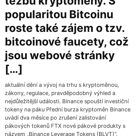
těžbu kryptoměny. S
popularitou Bitcoinu
roste také zájem o tzv.
bitcoinové faucety, což
jsou webové stránky
[…]
aktuální dění a vývoj na trhu s kryptoměnou,
zákony, regulace, pravděpodobný výhled a
nejdůležitější události. Binance spouští investiční
tokeny na páku Přední burza kryptoměn Binance
uvádí dva měsíce po zrušení zalistování
pákových tokenů FTX nové pákové produkty s
názvem „Binance Leverage Tokens (BLVT)“.