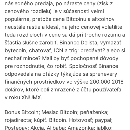
následného predaja, po náraste ceny (zisk z
cenového rozdielu) je v súčasnosti veľmi
populárne, pretože cena Bitcoinu a altcoinov
neustále rastie a klesá, na jeho cenovej volatilite
teda rozdieloch v cene sa dá pri troche rozumu a
šťastia slušne zarobiť. Binance Delista, vymazať
bytecoin, chatovať, ICN a trig: predávať? alebo si
nechať mince? Mali by byť pochopené dôvody
pre rozhodnutie, čo robiť. Spoločnosť Binance
odpovedala na otázky týkajúce sa sprenevery
finančných prostriedkov vo výške 200.000 2018
dolárov, ktoré boli zmrazené z účtu používateľa
v roku XNUMX.
Bonus Bitcoin; Mesiac Bitcoin; peňaženka;
rojadirecta; kúpiť. Bitcoin. Hotovosť; paypal;
Postepay; Akcia. Alibaba; Amazonka; jablko;