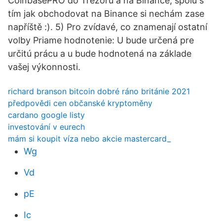
CoinbasePRO do Trezoru a na Binance, spolu s
tím jak obchodovat na Binance si nechám zase
napříště :). 5) Pro zvídavé, co znamenají ostatní
volby Priame hodnotenie: U bude určená pre
určitú prácu a u bude hodnotená na základe
vašej výkonnosti.
richard branson bitcoin dobré ráno británie 2021
předpovědi cen občanské kryptoměny
cardano google listy
investování v eurech
mám si koupit víza nebo akcie mastercard_
Wg
Vd
pE
Ic