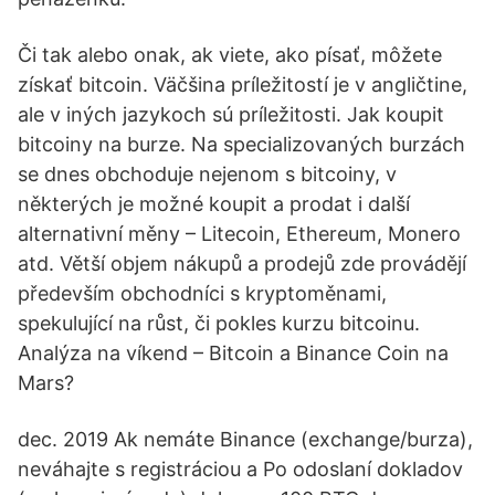
Či tak alebo onak, ak viete, ako písať, môžete
získať bitcoin. Väčšina príležitostí je v angličtine,
ale v iných jazykoch sú príležitosti. Jak koupit
bitcoiny na burze. Na specializovaných burzách
se dnes obchoduje nejenom s bitcoiny, v
některých je možné koupit a prodat i další
alternativní měny – Litecoin, Ethereum, Monero
atd. Větší objem nákupů a prodejů zde provádějí
především obchodníci s kryptoměnami,
spekulující na růst, či pokles kurzu bitcoinu.
Analýza na víkend – Bitcoin a Binance Coin na
Mars?
dec. 2019 Ak nemáte Binance (exchange/burza),
neváhajte s registráciou a Po odoslaní dokladov