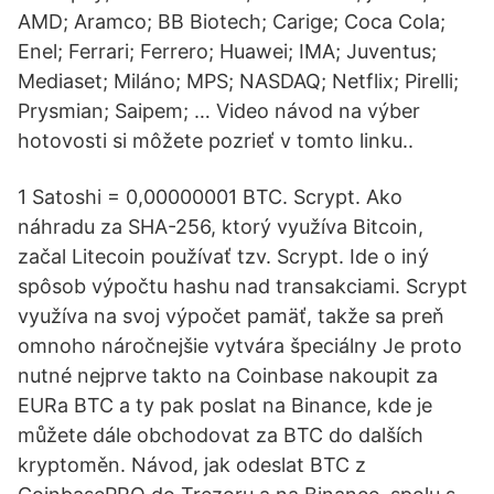
AMD; Aramco; BB Biotech; Carige; Coca Cola;
Enel; Ferrari; Ferrero; Huawei; IMA; Juventus;
Mediaset; Miláno; MPS; NASDAQ; Netflix; Pirelli;
Prysmian; Saipem; … Video návod na výber
hotovosti si môžete pozrieť v tomto linku..
1 Satoshi = 0,00000001 BTC. Scrypt. Ako
náhradu za SHA-256, ktorý využíva Bitcoin,
začal Litecoin používať tzv. Scrypt. Ide o iný
spôsob výpočtu hashu nad transakciami. Scrypt
využíva na svoj výpočet pamäť, takže sa preň
omnoho náročnejšie vytvára špeciálny Je proto
nutné nejprve takto na Coinbase nakoupit za
EURa BTC a ty pak poslat na Binance, kde je
můžete dále obchodovat za BTC do dalších
kryptoměn. Návod, jak odeslat BTC z